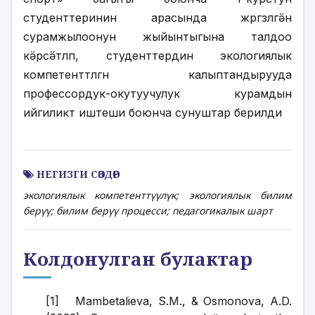
студенттеринин арасында жүргүзүлгӛн 
сурамжылоонун жыйынтыгына талдоо 
кӛрсӛтүлүп, студенттердин экологиялык 
компетенттүүлүгүн калыптандырууда 
профессордук-окутуучулук курамдын 
ийгиликтүү иштеши боюнча сунуштар берилди
НЕГИЗГИ СӨЗДӨР
экологиялык компетенттүүлүк; экологиялык билим
берүү; билим берүү процесси; педагогикалык шарт
Колдонулган булактар
[1]   Mambetalieva, S.M., & Osmonova, A.D. 