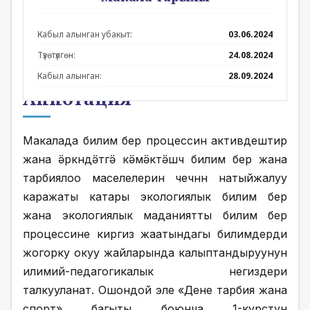
Кабыл алынган убакыт:
03.06.2024
Түзөтүлгөн:
24.08.2024
Кабыл алынган:
28.09.2024
Аннотация
Макалада билим берүү процессин активдештирүү 
жана ӛркүндӛтүүгӛ кӛмӛктӛшүүчү билим берүү жана 
тарбиялоо маселелерин чечүүнүн натыйжалуу 
каражаты катары экологиялык билим берүү 
жана экологиялык маданиятты билим берүү 
процессине киргизүү жаатындагы билимдерди 
жогорку окуу жайларында калыптандыруунун 
илимий-педагогикалык негиздери 
талкууланат. Ошондой эле «Дене тарбия жана 
спорт» багыты боюнча 1-курстун 