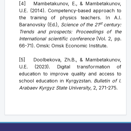
[4]   Mambetakunov, E., & Mambetakunov, 
U.E. (2014). Competency-based approach to 
the training of physics teachers. In A.I. 
st 
Baranovsky (Ed.), 
Science of the 21
century: 
Trends and prospects: Proceedings of the 
International scientific conference
 (Vol. 2, pp. 
66-71). Omsk: Omsk Economic Institute.
[5]   Doolbekova, Zh.B., & Mambetakunov, 
U.E. (2023). Digital transformation of 
education to improve quality and access to 
school education in Kyrgyzstan. 
Bulletin of I. 
Arabaev Kyrgyz State University
, 2, 271-275.