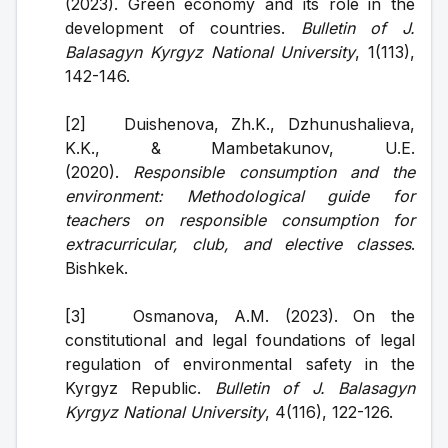
(2023). Green economy and its role in the 
development of countries. 
Bulletin of J. 
Balasagyn Kyrgyz National University
, 1(113), 
142-146.
[2]   Duishenova, Zh.K., Dzhunushalieva, 
K.K., & Mambetakunov, U.E. 
(2020). 
Responsible consumption and the 
environment: Methodological guide for 
teachers on responsible consumption for 
extracurricular, club, and elective classes
. 
Bishkek.
[3]   Osmanova, A.M. (2023). On the 
constitutional and legal foundations of legal 
regulation of environmental safety in the 
Kyrgyz Republic. 
Bulletin of J. Balasagyn 
Kyrgyz National University
, 4(116), 122-126.