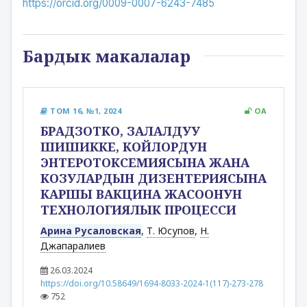
https://orcid.org/0009-0007-6243-7485
Бардык макалалар
ТОМ 16, №1, 2024
OA
БРАДЗОТКО, ЗАЛАЛДУУ
ШИШИККЕ, КОЙЛОРДУН
ЭНТЕРОТОКСЕМИЯСЫНА ЖАНА
КОЗУЛАРДЫН ДИЗЕНТЕРИЯСЫНА
КАРШЫ ВАКЦИНА ЖАСООНУН
ТЕХНОЛОГИЯЛЫК ПРОЦЕССИ
Арина Русаловская
,
Т. Юсупов
,
Н.
Джапаралиев
26.03.2024
https://doi.org/10.58649/1694-8033-2024-1(117)-273-278
752