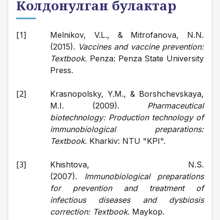
Колдонулган булактар
Melnikov, V.L., & Mitrofanova, N.N. 
(2015). 
Vaccines and vaccine prevention: 
Textbook
. Penza: Penza State University 
Press.
Krasnopolsky, Y.M., & Borshchevskaya, 
M.I. (2009). 
Pharmaceutical 
biotechnology: Production technology of 
immunobiological preparations: 
Textbook
. Kharkiv: NTU "KPI".
Khishtova, N.S. 
(2007). 
Immunobiological preparations 
for prevention and treatment of 
infectious diseases and dysbiosis 
correction: Textbook
. Maykop.