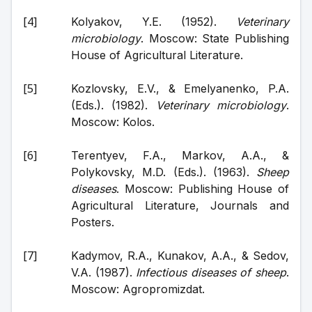
Kolyakov, Y.E. (1952). 
Veterinary 
microbiology
. Moscow: State Publishing 
House of Agricultural Literature.
Kozlovsky, E.V., & Emelyanenko, P.A. 
(Eds.). (1982). 
Veterinary microbiology
. 
Moscow: Kolos.
Terentyev, F.A., Markov, A.A., & 
Polykovsky, M.D. (Eds.). (1963). 
Sheep 
diseases
. Moscow: Publishing House of 
Agricultural Literature, Journals and 
Posters.
Kadymov, R.A., Kunakov, A.A., & Sedov, 
V.A. (1987). 
Infectious diseases of sheep
. 
Moscow: Agropromizdat.