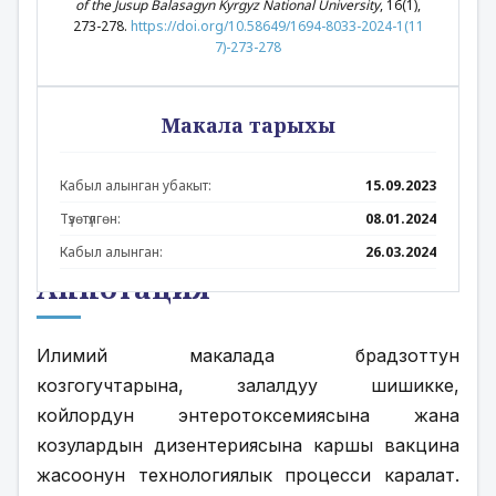
of the Jusup Balasagyn Kyrgyz National University
, 16(1),
273-278.
https://doi.org/10.58649/1694-8033-2024-1(11
7)-273-278
Макала тарыхы
Кабыл алынган убакыт:
15.09.2023
Түзөтүлгөн:
08.01.2024
Кабыл алынган:
26.03.2024
Аннотация
Илимий макалада брадзоттун 
козгогучтарына, залалдуу шишикке, 
койлордун энтеротоксемиясына жана 
козулардын дизентериясына каршы вакцина 
жасоонун технологиялык процесси каралат. 