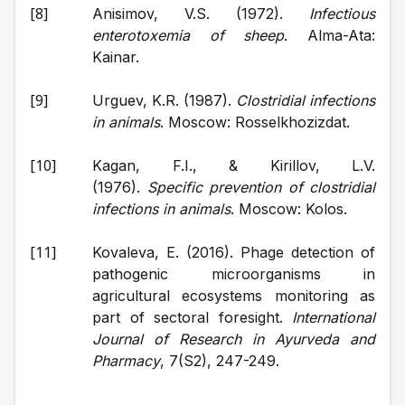
Anisimov, V.S. (1972). 
Infectious 
enterotoxemia of sheep
. Alma-Ata: 
Kainar.
Urguev, K.R. (1987). 
Clostridial infections 
in animals
. Moscow: Rosselkhozizdat.
Kagan, F.I., & Kirillov, L.V. 
(1976). 
Specific prevention of clostridial 
infections in animals
. Moscow: Kolos.
Kovaleva, E. (2016). Phage detection of 
pathogenic microorganisms in 
agricultural ecosystems monitoring as 
part of sectoral foresight. 
International 
Journal of Research in Ayurveda and 
Pharmacy
, 7(S2), 247-249.