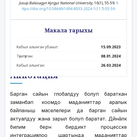
Jusup Balasagyn Kyrgyz National University
, 16(1), 55-59.
h
ttps://doi.org/10.58649/1694-8033-2024-1(117)-55-59
Макала тарыхы
Кабыл алынган убакыт:
15.09.2023
Түзөтүлгөн:
08.01.2024
Кабыл алынган:
26.03.2024
Аннотация
Барган сайын глобалдуу болуп бараткан 
заманбап коомдо маданияттар аралык 
байланыш маселелери да барган сайын 
актуалдуу жана зарыл болуп баратат. Дүйнӛлүк 
билим берүүнү бирдиктүү процесске 
интеграциялоо шартында маданияттар 