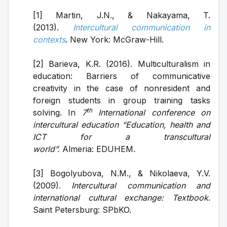
[1] Martin, J.N., & Nakayama, T. 
(2013). 
Intercultural communication in 
contexts
. New York: McGraw-Hill.
[2] Barieva, K.R. (2016). Multiculturalism in 
education: Barriers of communicative 
creativity in the case of nonresident and 
foreign students in group training tasks 
th
solving. In 
7
 International conference on 
intercultural education “Education, health and 
ICT for a transcultural 
world”.
 Almeria: EDUHEM.
[3] Bogolyubova, N.M., & Nikolaeva, Y.V. 
(2009). 
Intercultural communication and 
international cultural exchange: Textbook
. 
Saint Petersburg: SPbKO.