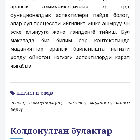
аралык коммуникациянын ар түрдүү 
функционалдык аспектилери пайда болот, 
алар бул процессти ийгиликтүү ишке ашыруу үчүн 
эске алынууга жана изилденүүгӛ тийиш. Бул 
макалада биз билим берүү контекстинде 
маданияттар аралык байланышта негизги 
ролду ойногон негизги аспектилерди карап 
чыгабыз
НЕГИЗГИ СӨЗДӨР
аспект; коммуникация; контекст; маданият; билим
берүү
Колдонулган булактар