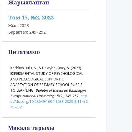
Жарыяланган
Том 15, №2, 2023
Жыл: 2023
Барактар: 245–252
Цитаталоо
Kachkyn uulu, A., & Baktybek kyzy, V. (2023).
EXPERIMENTAL STUDY OF PSYCHOLOGICAL
AND PEDAGOGICAL SUPPORT OF
ADAPTATION OF PRIMARY SCHOOL PUPILS
TO LEARNING.
Bulletin of the Jusup Balasagyn
Kyrgyz National University
, 15(2), 245-252.
http
s://doi.org/10.58649/1694-8033-2023-2(114)-2
45-252
Макала тарыхы