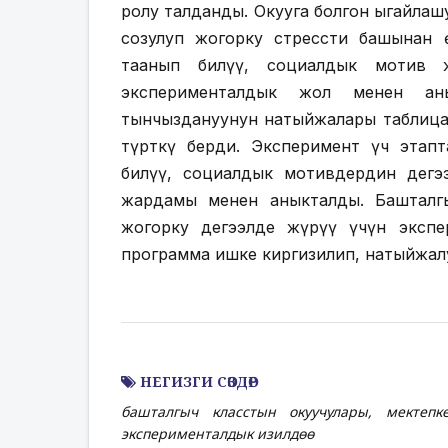
ролу талданды. Окууга болгон ыңгайла
созулуп жогорку стрессти башынан 
таанып билүү, социалдык мотив ж
эксперименталдык жол менен ан
тынчыздануунун натыйжалары таблиц
түрткү берди. Эксперимент үч этапт
билүү, социалдык мотивдердин деңг
жардамы менен аныкталды. Башталгы
жогорку деңгээлде жүрүү үчүн эксп
программа ишке киргизилип, натыйжал
НЕГИЗГИ СӨЗДӨР
башталгыч класстын окуучулары, мектепке
эксперименталдык изилдөө