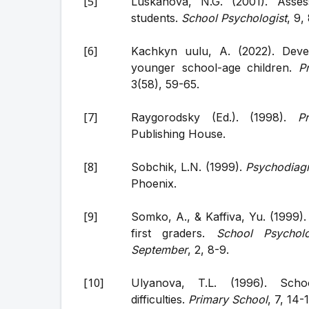
Luskanova, N.G. (2001). Asse
students.
School Psychologist
, 9,
Kachkyn uulu, A. (2022). Devel
younger school-age children.
P
3(58), 59-65.
Raygorodsky (Ed.). (1998).
P
Publishing House.
Sobchik, L.N. (1999).
Psychodiag
Phoenix.
Somko, A., & Kaffiva, Yu. (1999).
first graders.
School Psychol
September
, 2, 8-9.
Ulyanova, T.L. (1996). Scho
difficulties.
Primary School
, 7, 14-1