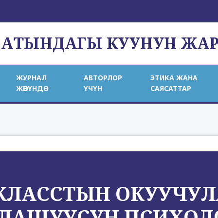
 АТЫНДАГЫ КУУНУН ЖА
ЖУРНАЛ
АВТОРЛОР
ЭТИКА ЖАНА
ЖӨНҮНДӨ
ҮЧҮН
САЯСАТТАР
КЛАССТЫН ОКУУЧУ
ЙЛАШУУСУН ПСИХОЛ