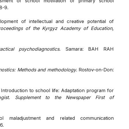
ssment of school motivation of primary school
 8-9.
opment of intellectual and creative potential of
roceedings of the Kyrgyz Academy of Education
,
ractical psychodiagnostics
. Samara: BAH RAH
nostics: Methods and methodology
. Rostov-on-Don:
 Introduction to school life: Adaptation program for
ogist. Supplement to the Newspaper First of
ol maladjustment and related communication
6.