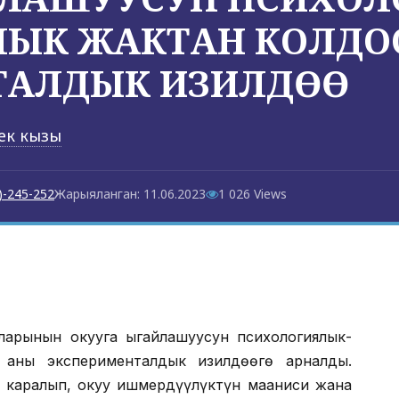
ЛЫК ЖАКТАН КОЛДО
ТАЛДЫК ИЗИЛДӨӨ
ек кызы
)-245-252
Жарыяланган: 11.06.2023
1 026 Views
ларынын окууга ыңгайлашуусун психологиялык-
 аны эксперименталдык изилдөөгө арналды.
ү каралып, окуу ишмердүүлүктүн мааниси жана