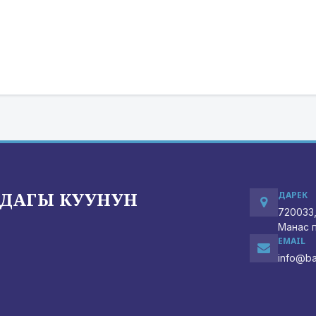
ДАГЫ КУУНУН
ДАРЕК
720033,
Манас п
EMAIL
info@ba