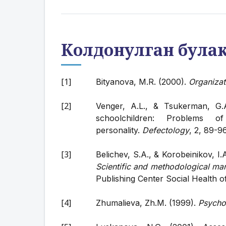
Колдонулган була
Bityanova, M.R. (2000).
Organizat
Venger, A.L., & Tsukerman, G.A
schoolchildren: Problems o
personality.
Defectology
, 2, 89-96
Belichev, S.A., & Korobeinikov, I.A
Scientific and methodological man
Publishing Center Social Health o
Zhumalieva, Zh.M. (1999).
Psycho