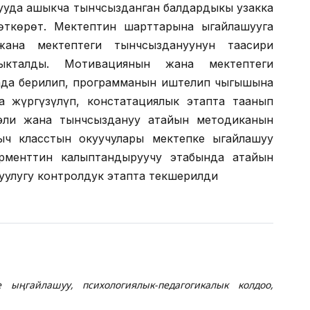
шууда ашыкча тынчсызданган балдардыкы узакка
өткөрөт. Мектептин шарттарына ыңгайлашууга
ана мектептеги тынчсыздануунун таасири
ыкталды. Мотивациянын жана мектептеги
ада берилип, программанын иштелип чыгышына
а жүргүзүлүп, констатациялык этапта таанып
ээли жана тынчсыздануу атайын методиканын
ч класстын окуучулары мектепке ыңгайлашуу
ерменттин калыптандыруучу этабында атайын
уулугу контролдук этапта текшерилди
 ыңгайлашуу, психологиялык-педагогикалык колдоо,