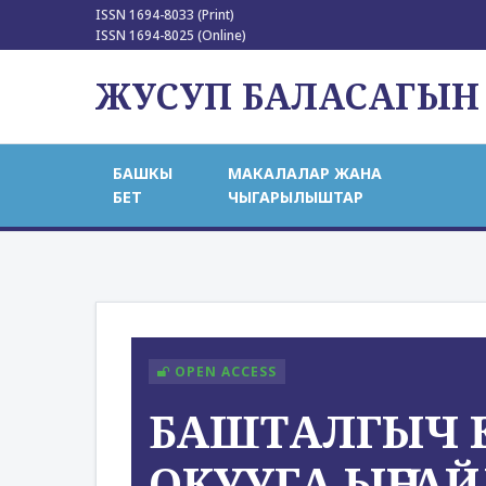
ISSN 1694-8033 (Print)
ISSN 1694-8025 (Online)
ЖУСУП БАЛАСАГЫН
БАШКЫ
МАКАЛАЛАР ЖАНА
БЕТ
ЧЫГАРЫЛЫШТАР
OPEN ACCESS
БАШТАЛГЫЧ 
ОКУУГА ЫҢГА