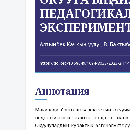
ПЕДАГОГИКА
ЭКСПЕРИМЕН
Алтынбек Качкын уулу
,
В. Бактыб
https://doi.org/10.58649/1694-8033-2023-2(114
Аннотация
Макалада башталгыч класстын окуучу
педагогикалык жактан колдоо жана
Окуучулардын курактык өзгөчөлүктөр