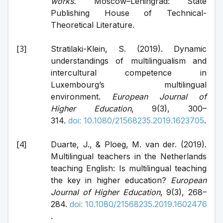
works. 
Moscow–Leningrad: State 
Publishing House of Technical-
Theoretical Literature. 
Stratilaki-Klein, S. (2019). Dynamic 
understandings of multilingualism and 
intercultural competence in 
Luxembourg’s multilingual 
environment. 
European Journal of 
Higher Education
, 9(3), 300–
314. 
doi: 10.1080/21568235.2019.1623705
.
Duarte, J., & Ploeg, M. van der. (2019). 
Multilingual teachers in the Netherlands 
teaching English: Is multilingual teaching 
the key in higher education? 
European 
Journal of Higher Education
, 9(3), 268–
284. 
doi: 10.1080/21568235.2019.1602476
.