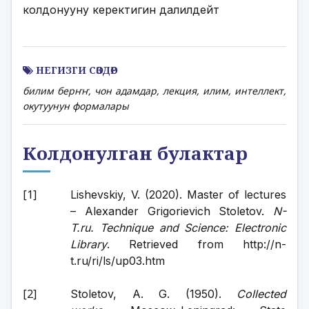
колдонууну керектигин далилдейт
НЕГИЗГИ СӨЗДӨР
билим берҥҥ, чон адамдар, лекция, илим, интеллект,
окутуунун формалары
Колдонулган булактар
Lishevskiy, V. (2020). Master of lectures 
– Alexander Grigorievich Stoletov. 
N-
T.ru. Technique and Science: Electronic 
Library
. Retrieved from http://n-
t.ru/ri/ls/up03.htm
Stoletov, A. G. (1950). 
Collected 