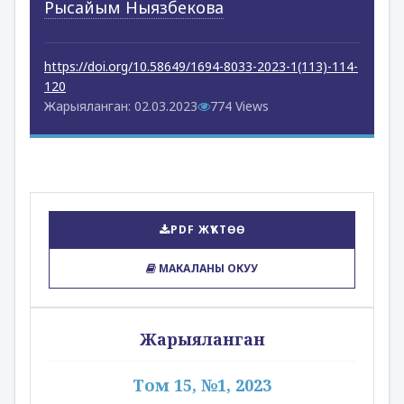
Рысайым Ныязбекова
https://doi.org/10.58649/1694-8033-2023-1(113)-114-
120
Жарыяланган: 02.03.2023
774 Views
PDF ЖҮКТӨӨ
МАКАЛАНЫ ОКУУ
Жарыяланган
Том 15, №1, 2023