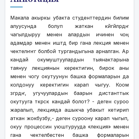
Макала акыркы убакта студенттердин билим 
алуусунда болуп жаткан көйгөйлөрдҥ 
чагылдыруу менен алардын ичинен чоң 
адамдар менен иштөөдө бир гана лекция менен 
чектелҥҥгө болбой тургандыгына арналган. Ар 
кандай окумуштуулардын тыянактарына 
таянуу лекциянын керектигин, бирок аны 
менен чогу окутуунун башка формаларын да 
колдонуу керектигин карап чыгуу. Коом 
өзгөрдҥ, угучуулардын баарын дистанттык 
окутууга өткөрсөк кандай болот? - деген суроо 
жаралып, лекцияда ашыкча убакыт кетирип 
аткан жокбузбу,- деген суроону карап чыгып, 
окуу процессин уюштурууда «лекция» менен 
гана чектелбестен башка формаларын 