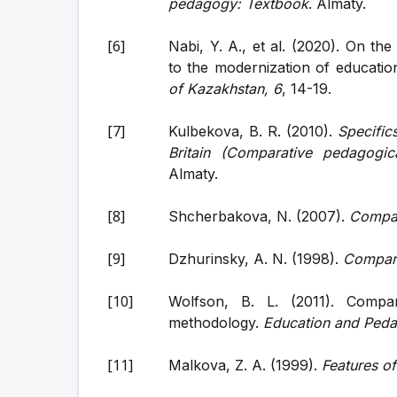
pedagogy: Textbook
. Almaty.
Nabi, Y. A., et al. (2020). On t
to the modernization of educatio
of Kazakhstan, 6
, 14-19.
Kulbekova, B. R. (2010).
Specific
Britain (Comparative pedagogic
Almaty.
Shcherbakova, N. (2007).
Compar
Dzhurinsky, A. N. (1998).
Compara
Wolfson, B. L. (2011). Compa
methodology.
Education and Peda
Malkova, Z. A. (1999).
Features of