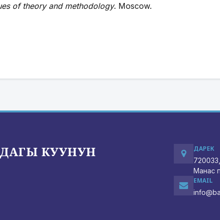
sues of theory and methodology
. Moscow.
ДАГЫ КУУНУН
ДАРЕК
720033,
Манас п
EMAIL
info@ba