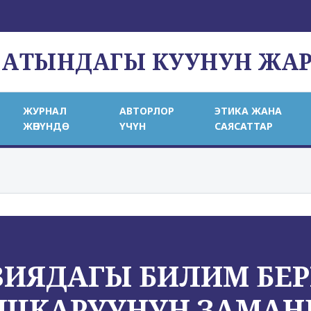
 АТЫНДАГЫ КУУНУН ЖА
ЖУРНАЛ
АВТОРЛОР
ЭТИКА ЖАНА
ЖӨНҮНДӨ
ҮЧҮН
САЯСАТТАР
ИЯДАГЫ БИЛИМ БЕРҤ
АШКАРУУНУН ЗАМАН