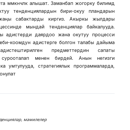
а мҥмкҥнчҥлҥк алышат. Заманбап жогорку билимдҥҥ
ктуу тенденциялардын бири-окуу пландарын
аңы сабактарды киргизҥҥ. Акыркы жылдары
ессинде мындай тенденциялар байкалууда.
ы адистерди даярдоо жана окутуу процесси
беби-коомдун адистерге болгон талабы дайыма
адистештирилген предметтердин сапаты
 сурооталап менен бирдей. Анын негизги
атка умтулууда, стратегиялык программаларда,
онулат
нденциялар, мамилелер