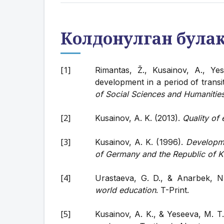
Колдонулган була
Rimantas, Ž., Kusainov, A., Ye
development in a period of trans
of Social Sciences and Humanities
Kusainov, A. K. (2013).
Quality of
Kusainov, A. K. (1996).
Developme
of Germany and the Republic of 
Urastaeva, G. D., & Anarbek, N
world education
. T-Print.
Kusainov, A. K., & Yeseeva, M. T