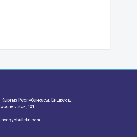
 Кыргыз Республикасы, Бишкек ш.,
роспектиси, 101
lasagynbulletin.com