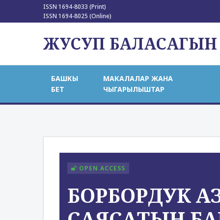
ISSN 1694-8033 (Print)
ISSN 1694-8025 (Online)
ЖУСУП БАЛАСАГЫН
БАШКЫ
МАКАЛАЛАР ЖАНА
БЕТ
ЧЫГАРЫЛЫШТАР
OPEN ACCESS
БОРБОРДУК АЗ
САЯСАТЫН Б