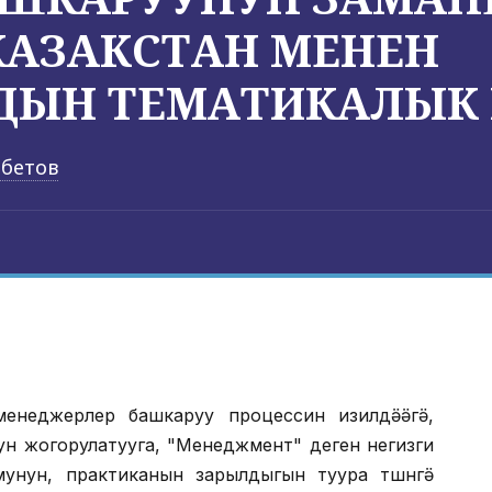
 КАЗАКСТАН МЕНЕН
ДЫН ТЕМАТИКАЛЫК 
нбетов
 менеджерлер башкаруу процессин изилдӛӛгӛ,
н жогорулатууга, "Менеджмент" деген негизги
азмунун, практиканын зарылдыгын туура тҥшҥнҥҥгӛ