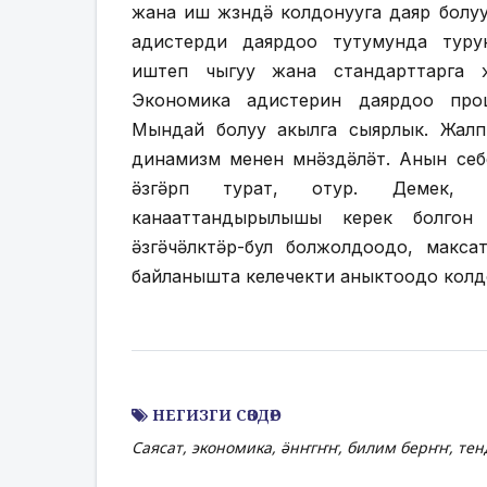
жана иш жҥзҥндӛ колдонууга даяр болууг
адистерди даярдоо тутумунда туру
иштеп чыгуу жана стандарттарга ж
Экономика адистерин даярдоо проц
Мындай болуу акылга сыярлык. Жалп
динамизм менен мҥнӛздӛлӛт. Анын се
ӛзгӛрҥп турат, отур. Демек, 
канааттандырылышы керек болгон
ӛзгӛчӛлҥктӛрҥ-бул болжолдоодо, макс
байланышта келечекти аныктоодо колд
НЕГИЗГИ СӨЗДӨР
Саясат, экономика, ӛнҥгҥҥ, билим берҥҥ, те