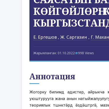
КӨЙГӨЙЛӨРҤ:
КЫРГЫЗСТАН
Е. Ергешов
,
Ж. Саргазин
,
Г. Маха
Жарыяланган: 01.10.2022
998 Views
Аннотация
Жогорку билимдҥҥ адистер, айрыкча
уюштурууга жана анын натыйжалуулугу
теориялык тҥшҥнҥктӛрдҥ ӛздӛштҥрҥҥгӛ, м