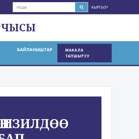
КЫРГЫЗ
РЧЫСЫ
БАЙЛАНЫШТАР
МАКАЛА
ТАПШЫРУУ
Ҥ ИЗИЛДӨӨ
БАП