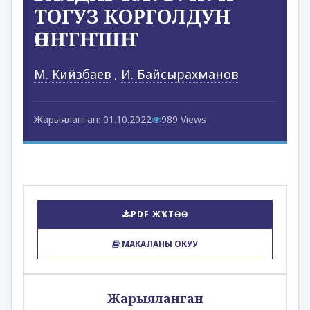
ТОГУЗ КОРГОЛДУН
ӨНҤГҤШҤ
М. Кийзбаев
,
И. Байсырахманов
Жарыяланган: 01.10.2022
989 Views
PDF ЖҮКТӨӨ
МАКАЛАНЫ ОКУУ
Жарыяланган