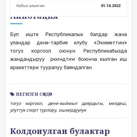
Кабыл алынган:
01.10.2022
Аннотация
Бул иште Республикалык балдар жана 
уландар дене-тарбия клубу «Экиметтин» 
тогуз коргоол оюнун Республикабызда 
жандандыруу  ӛркҥндӛтҥҥ боюнча кылган иш 
аракеттери тууралуу баяндалган
НЕГИЗГИ СӨЗДӨР
тогуз коргоол, дене-кыймыл даярдыгы, мелдеш,
улуттук спорт турлору, ишкердуулук
Колдонулган булактар