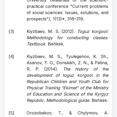
University (Materials of the scientific-
practical conference "Current problems 
of social sciences: Issues, solutions, and 
prospects"), 1(13)*, 316–319.
Kiyzbaev, M. S. (2012). 
Toguz korgool: 
Methodology for conducting classes. 
Textbook.
 Bishkek.
Kiyzbaev, M. S., Tyulegenov, K. Sh., 
Asanov, T. O., Donskikh, Z. N., & Petina, 
R. P. (2014). 
The history of the 
development of toguz korgool in the 
Republican Children and Youth Club for 
Physical Training "Ekimet" of the Ministry 
of Education and Science of the Kyrgyz 
Republic. Methodological guide.
 Bishkek.
Orozobakov, T., & Chylymov, A. 