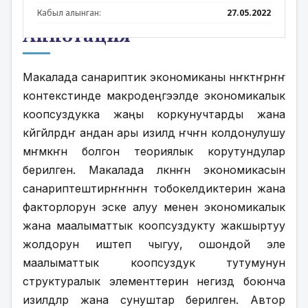
Кабыл алынган:
27.05.2022
Аннотация
Макалада санариптик экономиканы өнҥктҥрҥҥ 
контекстинде макродеңгээлде экономикалык 
коопсуздукка жаңы коркунучтарды жана 
көйгөйлөрдҥ андан ары изилдөө ҥчҥн колдонулушу 
мҥмкҥн болгон теориялык корутундулар 
берилген. Макалада өлкөнҥн экономикасын 
санариптештирҥҥнҥн тобокелдиктерин жана 
факторлорун эске алуу менен экономикалык 
жана маалыматтык коопсуздукту жакшыртуу 
жолдорун иштеп чыгуу, ошондой эле 
маалыматтык коопсуздук тутумунун 
структуралык элементтерин негиздөө боюнча 
изилдөөлөр жана сунуштар берилген. Автор 