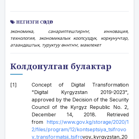
НЕГИЗГИ СӨЗДӨР
экономика, санариптештирҥҥ, инновация,
технология, экономикалык коопсуздук, коркунучтар,
атаандаштык, туруктуу өнҥгҥҥ, мамлекет
Колдонулган булактар
Concept of Digital Transformation 
"Digital Kyrgyzstan 2019-2023", 
approved by the Decision of the Security 
Council of the Kyrgyz Republic No. 2, 
December 14, 2018. Retrieved 
from 
https://www.gov.kg/storage/2020/1
2/files/program/12/kontseptsiya_tsifrovo
y_transformatsii_tsifro
voy_kyrgyzstan_20