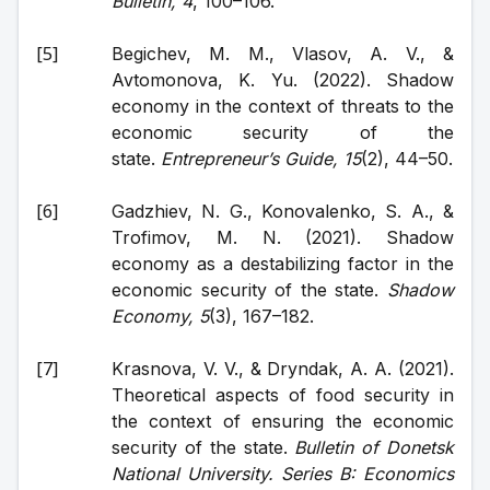
Bulletin, 4
, 100–106.
Begichev, M. M., Vlasov, A. V., & 
Avtomonova, K. Yu. (2022). Shadow 
economy in the context of threats to the 
economic security of the 
state. 
Entrepreneur’s Guide, 15
(2), 44–50.
Gadzhiev, N. G., Konovalenko, S. A., & 
Trofimov, M. N. (2021). Shadow 
economy as a destabilizing factor in the 
economic security of the state. 
Shadow 
Economy, 5
(3), 167–182.
Krasnova, V. V., & Dryndak, A. A. (2021). 
Theoretical aspects of food security in 
the context of ensuring the economic 
security of the state. 
Bulletin of Donetsk 
National University. Series B: Economics 