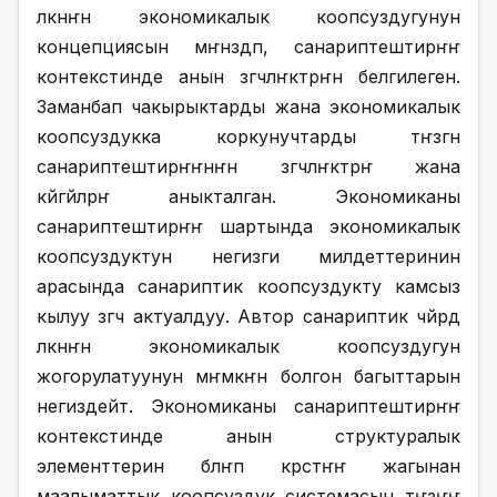
өлкөнҥн экономикалык коопсуздугунун 
концепциясын мҥнөздөп, санариптештирҥҥ 
контекстинде анын өзгөчөлҥктөрҥн белгилеген. 
Заманбап чакырыктарды жана экономикалык 
коопсуздукка коркунучтарды тҥзгөн 
санариптештирҥҥнҥн өзгөчөлҥктөрҥ жана 
көйгөйлөрҥ аныкталган. Экономиканы 
санариптештирҥҥ шартында экономикалык 
коопсуздуктун негизги милдеттеринин 
арасында санариптик коопсуздукту камсыз 
кылуу өзгөчө актуалдуу. Автор санариптик чөйрөдө 
өлкөнҥн экономикалык коопсуздугун 
жогорулатуунун мҥмкҥн болгон багыттарын 
негиздейт. Экономиканы санариптештирҥҥ 
контекстинде анын структуралык 
элементтерин бөлҥп көрсөтҥҥ жагынан 
маалыматтык коопсуздук системасын тҥзҥҥ 