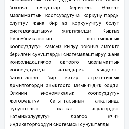
боюнча сунуштар берилген. Өлкөнҥн 
маалыматтык коопсуздугуна коркунучтарды 
олуттуу жана бир аз коркунучтуу болуп 
системалаштыруу жҥргҥзҥлдҥ. Кыргыз 
Республикасынын экономикалык 
коопсуздугун камсыз кылуу боюнча эмгекте 
берилген сунуштарды системалаштыруу жана 
консолидациялоо авторго маалыматтык 
коопсуздуктун негиздерин чыңдоого 
багытталган бир катар стратегиялык 
демилгелерди аныктоого мҥмкҥндҥк берди. 
Өлкөнҥн экономикалык коопсуздугун 
жогорулатуу багыттарынын алкагында 
сунушталып жаткан чаралардын 
натыйжалуулугун баалоо ҥчҥн 
индикаторлордун системасы сунушталды