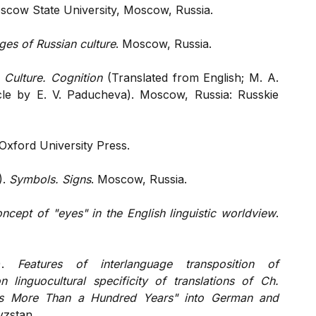
scow State University, Moscow, Russia.
es of Russian culture
. Moscow, Russia.
 Culture. Cognition
(Translated from English; M. A.
icle by E. V. Paducheva). Moscow, Russia: Russkie
Oxford University Press.
).
Symbols. Signs
. Moscow, Russia.
ncept of "eyes" in the English linguistic worldview
.
1).
Features of interlanguage transposition of
n linguocultural specificity of translations of Ch.
ts More Than a Hundred Years" into German and
yzstan.