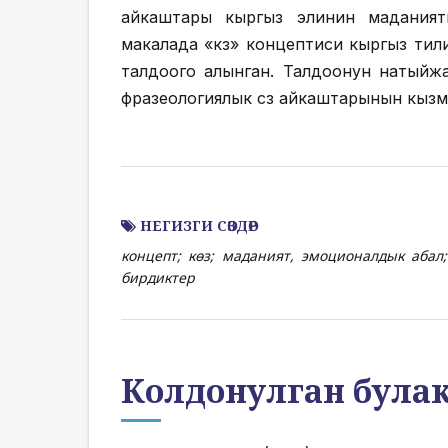
айкаштары кыргыз элинин маданият
макалада «көз» концептиси кыргыз ти
талдоого алынган. Талдоонун натыйж
фразеологиялык сөз айкаштарынын кызма
НЕГИЗГИ СӨЗДӨР
концепт; көз; маданият, эмоционалдык абал
бирдиктер
Колдонулган була