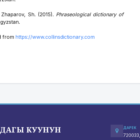
 Zhaparov, Sh. (2015).
Phraseological dictionary of
rgyzstan.
ed from
https://www.collinsdictionary.com
ДАГЫ КУУНУН
ДАРЕК
720033,