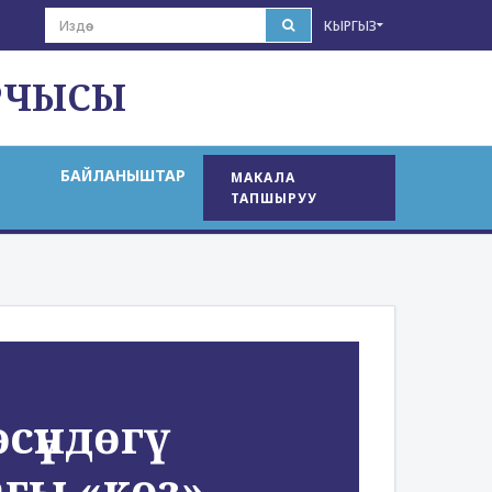
КЫРГЫЗ
РЧЫСЫ
БАЙЛАНЫШТАР
МАКАЛА
ТАПШЫРУУ
үндөгү
гы «көз»