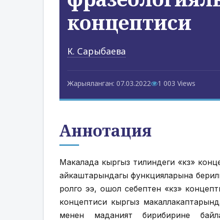
концептиси
К. Сарыбаева
Жарыяланган: 07.03.2022
1 003 Views
Аннотация
Макалада кыргыз тилиндеги «көз» концеп
айкаштарындагы функцияларына берилг
ролго ээ, ошол себептен «көз» концепт
концептиси кыргыз макаллакаптарында
менен маданият бирибирине байла