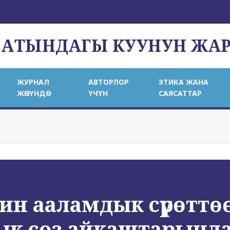
 АТЫНДАГЫ КУУНУН ЖА
ЖУРНАЛ
АВТОРЛОР
ЭТИКА ЖАНА
ЖӨНҮНДӨ
ҮЧҮН
САЯСАТТАР
н ааламдык сүрөттөөс
ык сөз айкаштарында