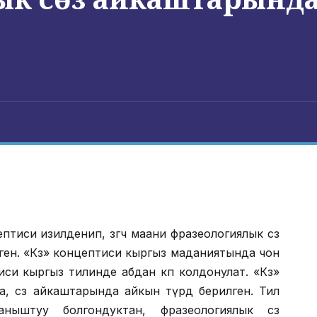
тиси изилденип, өзгөчө маани фразеологиялык сөз
ен. «Көз» концептиси кыргыз маданиятында чон
иси кыргыз тилинде абдан көп колдонулат. «Көз»
, сөз айкаштарында айкын түрдө берилген. Тил
ныштуу болгондуктан, фразеологиялык сөз