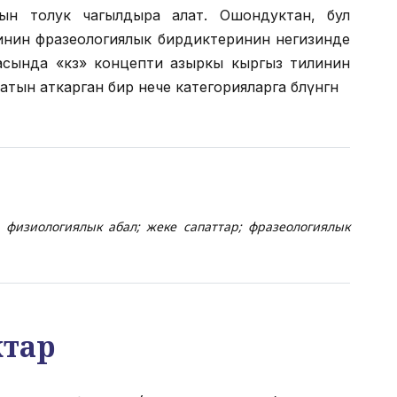
ын толук чагылдыра алат. Ошондуктан, бул
линин фразеологиялык бирдиктеринин негизинде
асында «көз» концепти азыркы кыргыз тилинин
тын аткарган бир нече категорияларга бөлүнгөн
; физиологиялык абал; жеке сапаттар; фразеологиялык
ктар