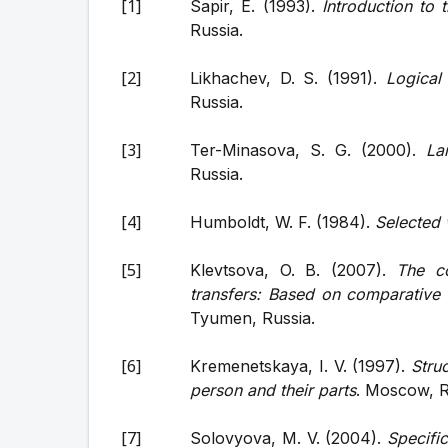
Sapir, E. (1993).
Introduction to 
Russia.
Likhachev, D. S. (1991).
Logical
Russia.
Ter-Minasova, S. G. (2000).
La
Russia.
Humboldt, W. F. (1984).
Selected 
Klevtsova, O. B. (2007).
The c
transfers: Based on comparative 
Tyumen, Russia.
Kremenetskaya, I. V. (1997).
Stru
person and their parts
. Moscow, R
Solovyova, M. V. (2004).
Specific