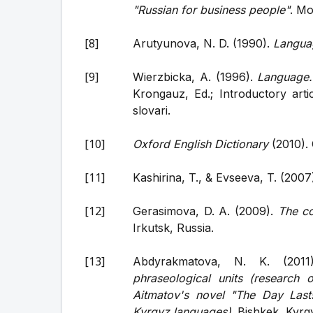
"Russian for business people"
. Mo
Arutyunova, N. D. (1990).
Languag
Wierzbicka, A. (1996).
Language.
Krongauz, Ed.; Introductory art
slovari.
Oxford English Dictionary
(2010). 
Kashirina, T., & Evseeva, T. (2007
Gerasimova, D. A. (2009).
The co
Irkutsk, Russia.
Abdyrakmatova, N. K. (201
phraseological units (research o
Aitmatov's novel "The Day Las
Kyrgyz languages)
. Bishkek, Kyrg