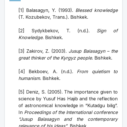
[1] Balasagyn, Y. (1993). 
Blessed knowledge
(T. Kozubekov, Trans.). Bishkek.
[2] Sydykbekov, T. (n.d.). 
Sign of 
Knowledge
. Bishkek.
[3] Zakirov, Z. (2003). 
Jusup Balasagyn – the 
great thinker of the Kyrgyz people
. Bishkek.
[4] Bekboev, A. (n.d.). 
From quietism to 
humanism
. Bishkek.
[5] Deniz, S. (2005). The importance given to 
science by Yusuf Has Hajib and the reflection 
of astronomical knowledge in “Kutadgu bilig”. 
In 
Proceedings of the International conference 
“Jusup Balasagyn and the contemporary 
relevance of his ideas”
. Bishkek.