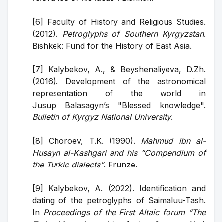
[6] Faculty of History and Religious Studies. 
(2012). 
Petroglyphs of Southern Kyrgyzstan
. 
Bishkek: Fund for the History of East Asia.
[7] Kalybekov, A., & Beyshenaliyeva, D.Zh. 
(2016). Development of the astronomical 
representation of the world in 
Jusup Balasagyn’s "Blessed knowledge". 
Bulletin of Kyrgyz National University
.
[8] Choroev, T.K. (1990). 
Mahmud ibn al-
Husayn al-Kashgari and his “Compendium of 
the Turkic dialects”
. Frunze.
[9] Kalybekov, A. (2022). Identification and 
dating of the petroglyphs of Saimaluu-Tash. 
In 
Proceedings of the First Altaic forum “The 