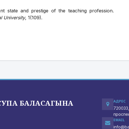
 state and prestige of the teaching profession.
l University
, 1(109).
СУПА БАЛАСАГЫНА
АДРЕС
720033,
проспек
EMAIL
info@ba