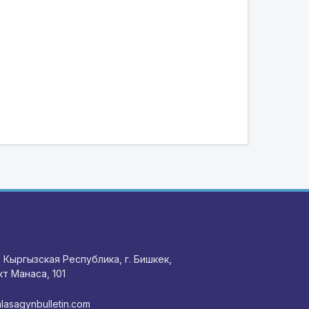
 Кыргызская Республика, г. Бишкек,
т Манаса, 101
lasagynbulletin.com