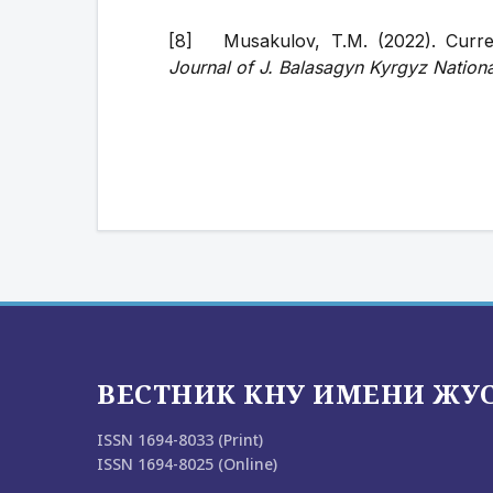
[8] Musakulov, T.M. (2022). Current
Journal of J. Balasagyn Kyrgyz Nationa
ВЕСТНИК КНУ ИМЕНИ ЖУ
ISSN 1694-8033 (Print)
ISSN 1694-8025 (Online)