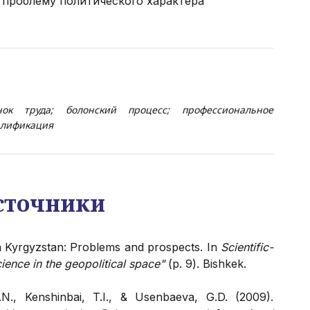
 проблему политического характера
ок труда; болонский процесс; профессиональное
алификация
сточники
in Kyrgyzstan: Problems and prospects. In
Scientific-
ience in the geopolitical space"
(p. 9). Bishkek.
., Kenshinbai, T.I., & Usenbaeva, G.D. (2009).