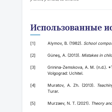
Использованные и
Alymov, B. (1982).
School compos
Güneş, A. (2013).
Mistakes in chil
Grinina-Zemskova, A. M. (n.d.). *
Volgograd: Uchitel.
Muratov, A. Zh. (2013).
Teachin
Turar.
Murzaev, N. T. (2021).
Theory and 