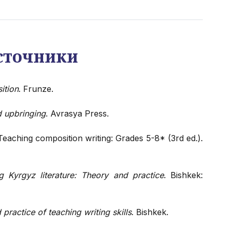
сточники
ition
. Frunze.
d upbringing
. Avrasya Press.
Teaching composition writing: Grades 5-8* (3rd ed.).
g Kyrgyz literature: Theory and practice
. Bishkek:
practice of teaching writing skills
. Bishkek.