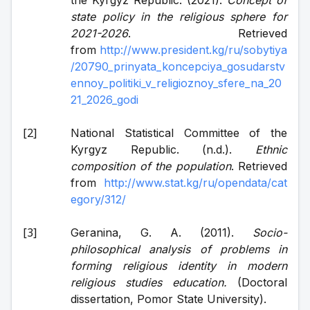
the Kyrgyz Republic. (2021). 
Concept of 
state policy in the religious sphere for 
2021-2026
. Retrieved 
from 
http://www.president.kg/ru/sobytiya
/20790_prinyata_koncepciya_gosudarstv
ennoy_politiki_v_religioznoy_sfere_na_20
21_2026_godi
National Statistical Committee of the 
Kyrgyz Republic. (n.d.). 
Ethnic 
composition of the population
. Retrieved 
from 
http://www.stat.kg/ru/opendata/cat
egory/312/
Geranina, G. A. (2011). 
Socio-
philosophical analysis of problems in 
forming religious identity in modern 
religious studies education.
 (Doctoral 
dissertation, Pomor State University).