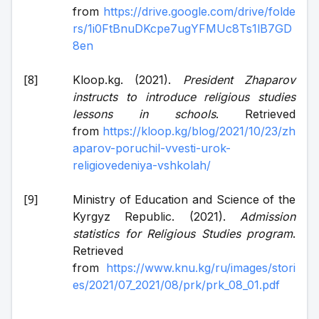
from 
https://drive.google.com/drive/folde
rs/1i0FtBnuDKcpe7ugYFMUc8Ts1lB7GD
8en
Kloop.kg. (2021). 
President Zhaparov 
instructs to introduce religious studies 
lessons in schools
. Retrieved 
from 
https://kloop.kg/blog/2021/10/23/zh
aparov-poruchil-vvesti-urok-
religiovedeniya-vshkolah/
Ministry of Education and Science of the 
Kyrgyz Republic. (2021). 
Admission 
statistics for Religious Studies program
. 
Retrieved 
from 
https://www.knu.kg/ru/images/stori
es/2021/07_2021/08/prk/prk_08_01.pdf