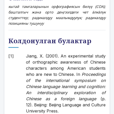
кытай тамгаларынын орфографиясын билүү (COA);
башталгыч жана орто деңгээлдеги чет ӛлкӛлүк
студенттер; радикалдуу маалымдуулук; радикалдуу
позицияны тушунуу
Колдонулган булактар
Jiang, X. (2001). An experimental study 
of orthographic awareness of Chinese 
characters among American students 
who are new to Chinese. In 
Proceedings 
of the international symposium on 
Chinese language learning and cognition: 
An interdisciplinary exploration of 
Chinese as a foreign language
 (p. 
12). Beijing: Beijing Language and Culture 
University Press.