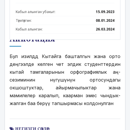
Кабыл алынган убакыт:
15.09.2023
Түзөтүлгөн:
08.01.2024
Кабыл алынган:
26.03.2024
Аннотация
Бул изилдӛӛдӛ Кытайга башталгыч жана орто 
деңгээлде келген чет элдик студенттердин 
кытай тамгаларынын орфографиялык аң-
сезиминин ӛнүгүшүнүн ортосундагы 
окшоштуктар, айырмачылыктар жана 
мамилелер каралып, каарман эмес чындык-
жалган баа берүү тапшырмасы колдонулган
НЕГИЗГИ СӨЗДӨР