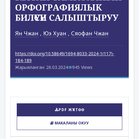
ОРФОГРАФИЯЛЫК
БИЛҮҮСҮН САЛЫШТЫРУУ
Ян Чжан
,
Юэ Хуан
,
Сяофан Чжан
https://doi.org/10.58649/1694-8033-2024-1(117)-
184-189
Жарыяланган: 26.03.2024
945 Views
PDF ЖҮКТӨӨ
МАКАЛАНЫ ОКУУ