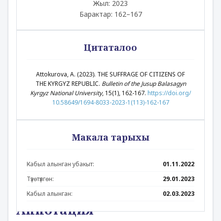
Жыл: 2023
Барактар: 162–167
Цитаталоо
Attokurova, A. (2023). THE SUFFRAGE OF CITIZENS OF
THE KYRGYZ REPUBLIC.
Bulletin of the Jusup Balasagyn
Kyrgyz National University
, 15(1), 162-167.
https://doi.org/
10.58649/1694-8033-2023-1(113)-162-167
Макала тарыхы
Кабыл алынган убакыт:
01.11.2022
Түзөтүлгөн:
29.01.2023
Кабыл алынган:
02.03.2023
Аннотация