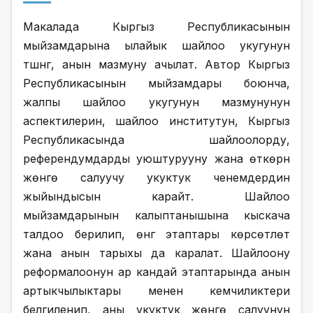
Макалада Кыргыз Республикасынын 
мыйзамдарына ылайык шайлоо укугунун 
тҥшҥнҥгҥ, анын мазмуну ачылат. Автор Кыргыз 
Республикасынын мыйзамдары боюнча, 
жалпы шайлоо укугунун мазмунунун 
аспектилерин, шайлоо институтун, Кыргыз 
Республикасында шайлоолорду, 
референдумдарды уюштурууну жана өткөрҥҥнҥ 
жөнгө салуучу укуктук ченемдердин 
жыйындысын карайт. Шайлоо 
мыйзамдарынын калыптанышына кыскача 
талдоо берилип, өнҥгҥҥ этаптары көрсөтҥлөт 
жана анын тарыхы да каралат. Шайлоону 
реформалоонун ар кандай этаптарында анын 
артыкчылыктары менен кемчиликтери 
белгиленип, аны укуктук жөнгө салуунун 