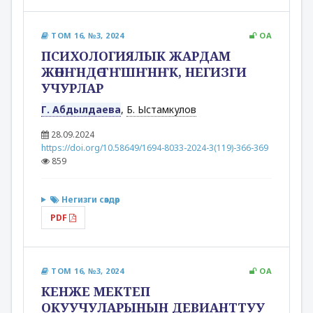
ТОМ 16, №3, 2024
OA
ПСИХОЛОГИЯЛЫК ЖАРДАМ
ЖӨНҤНДӨ ТҤШҤНҤК, НЕГИЗГИ
УЧУРЛАР
Г. Абдылдаева
,
Б. Ыстамкулов
28.09.2024
https://doi.org/10.58649/1694-8033-2024-3(119)-366-369
859
Негизги сөздөр
PDF
ТОМ 16, №3, 2024
OA
КEHЖЕ МЕКТЕП
ОКУУЧУЛАРЫНЫН ДЕВИАНТТУУ