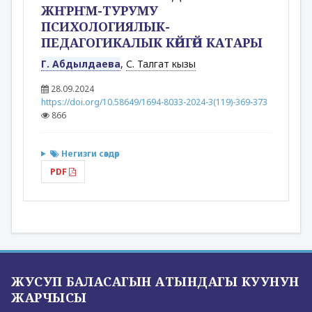
ЖҤРҤМ-ТУРУМУ
ПСИХОЛОГИЯЛЫК-
ПЕДАГОГИКАЛЫК КӨЙГӨЙ КАТАРЫ
Г. Абдылдаева
,
С. Талгат кызы
28.09.2024
https://doi.org/10.58649/1694-8033-2024-3(119)-369-373
866
Негизги сөздөр
PDF
ЖУСУП БАЛАСАГЫН АТЫНДАГЫ КУУНУН
ЖАРЧЫСЫ