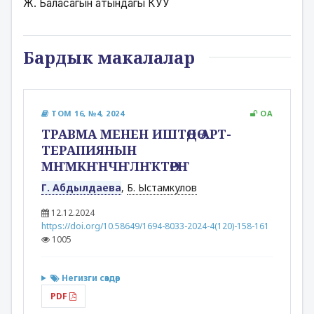
Ж. Баласагын атындагы КУУ
Бардык макалалар
ТОМ 16, №4, 2024
OA
ТРАВМА МЕНЕН ИШТӨӨДӨ АРТ-
ТЕРАПИЯНЫН
МҤМКҤНЧҤЛҤКТӨРҤ
Г. Абдылдаева
,
Б. Ыстамкулов
12.12.2024
https://doi.org/10.58649/1694-8033-2024-4(120)-158-161
1005
Негизги сөздөр
PDF