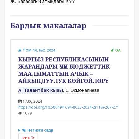
Ж. Баласагын атындагы КУУ
Бардык макалалар
ТОМ 16, №2, 2024
OA
КЫРГЫЗ РЕСПУБЛИКАСЫНЫН
ЖАРАНДАРЫ ҮЧҮН БЮДЖЕТТИК
МААЛЫМАТТЫН АЧЫК –
АЙКЫНДУУЛУК КӨЙГӨЙЛӨРҮ
А. Талантбек кызы
,
С. Осмоналиева
17.06.2024
https://doi.org/10.58649/1694-8033-2024-2(118)-267-271
1079
Негизги сөздөр
PDF