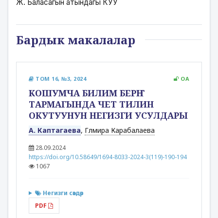
Ж. Баласагын атындагы КУУ
Бардык макалалар
ТОМ 16, №3, 2024
OA
КОШУМЧА БИЛИМ БЕРҤҤ
ТАРМАГЫНДА ЧЕТ ТИЛИН
ОКУТУУНУН НЕГИЗГИ УСУЛДАРЫ
А. Каптагаева
,
Гүлмира Карабалаева
28.09.2024
https://doi.org/10.58649/1694-8033-2024-3(119)-190-194
1067
Негизги сөздөр
PDF