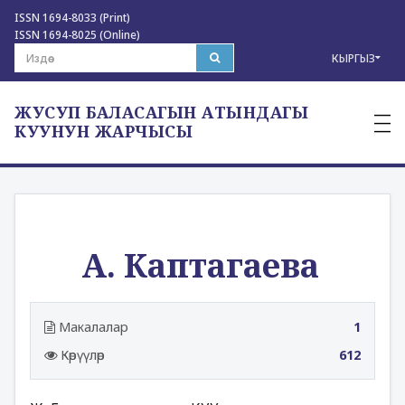
ISSN 1694-8033 (Print)
ISSN 1694-8025 (Online)
КЫРГЫЗ
ЖУСУП БАЛАСАГЫН АТЫНДАГЫ
—
—
КУУНУН ЖАРЧЫСЫ
—
А. Каптагаева
Макалалар
1
Көрүүлөр
612