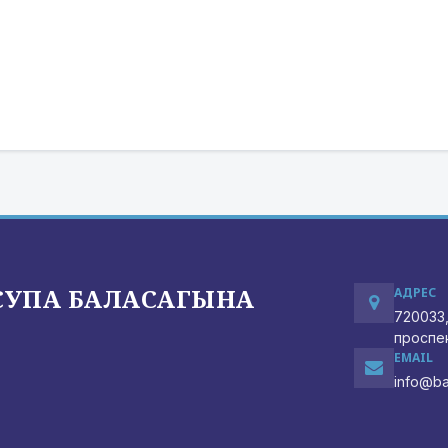
СУПА БАЛАСАГЫНА
АДРЕС
720033,
проспек
EMAIL
info@ba