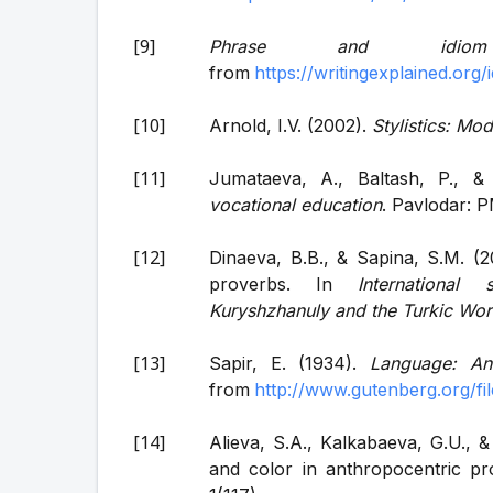
Phrase and idiom 
from
https://writingexplained.org
Arnold, I.V. (2002).
Stylistics: Mo
Jumataeva, A., Baltash, P., 
vocational education
. Pavlodar: P
Dinaeva, B.B., & Sapina, S.M. (
proverbs. In
International 
Kuryshzhanuly and the Turkic World
Sapir, E. (1934).
Language: An
from
http://www.gutenberg.org/f
Alieva, S.A., Kalkabaeva, G.U., 
and color in anthropocentric p