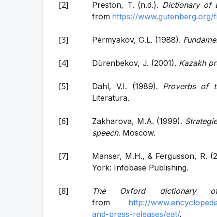
Preston, T. (n.d.).
Dictionary of 
from
https://www.gutenberg.org/
Permyakov, G.L. (1988).
Fundamen
Dürenbekov, J. (2001).
Kazakh pr
Dahl, V.I. (1989).
Proverbs of t
Literatura.
Zakharova, M.A. (1999).
Strategie
speech
. Moscow.
Manser, M.H., & Fergusson, R. (
York: Infobase Publishing.
The Oxford dictionary 
from
http://www.encyclopedia
and-press-releases/eat/
.