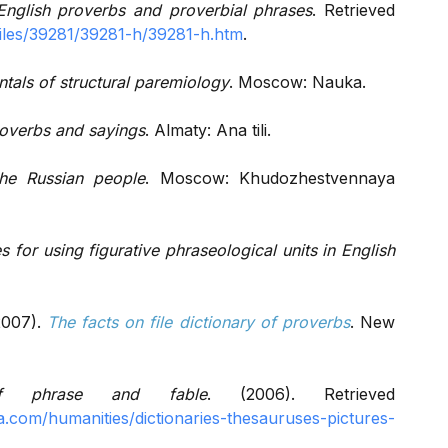
English proverbs and proverbial phrases
. Retrieved
files/39281/39281-h/39281-h.htm
.
tals of structural paremiology
. Moscow: Nauka.
overbs and sayings
. Almaty: Ana tili.
he Russian people
. Moscow: Khudozhestvennaya
s for using figurative phraseological units in English
2007).
The facts on file dictionary of proverbs
. New
of phrase and fable
. (2006). Retrieved
.com/humanities/dictionaries-thesauruses-pictures-