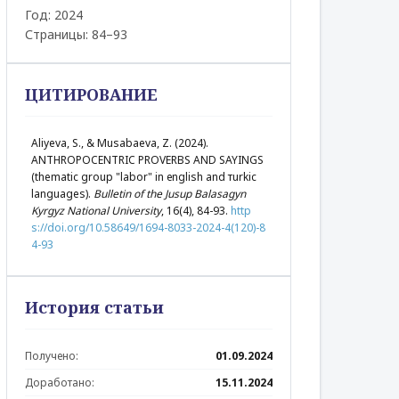
Год: 2024
Страницы: 84–93
ЦИТИРОВАНИЕ
Aliyeva, S., & Musabaeva, Z. (2024).
ANTHROPOCENTRIC PROVERBS AND SAYINGS
(thematic group "labor" in еnglish and тurkic
languages).
Bulletin of the Jusup Balasagyn
Kyrgyz National University
, 16(4), 84-93.
http
s://doi.org/10.58649/1694-8033-2024-4(120)-8
4-93
История статьи
Получено:
01.09.2024
Доработано:
15.11.2024