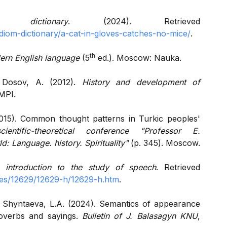
dictionary
. (2024). Retrieved
/idiom-dictionary/a-cat-in-gloves-catches-no-mice/
.
th
dern English language
(5
ed.). Moscow: Nauka.
& Dosov, A. (2012).
History and development of
MPI.
2015). Common thought patterns in Turkic peoples'
scientific-theoretical conference "Professor E.
: Language. history. Spirituality"
(p. 345). Moscow.
 introduction to the study of speech
. Retrieved
iles/12629/12629-h/12629-h.htm
.
& Shyntaeva, L.A. (2024). Semantics of appearance
roverbs and sayings.
Bulletin of J. Balasagyn KNU
,