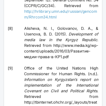
September 12). 
General Comment No. 34
(CCPR/C/GC/34). Retrieved from 
http://hrlibrary.umn.edu/russian/gencom
m/Rhrcom34.html
Alisheva, N. I., Golovanov, D. A., & 
Usenova, B. D. (2015). 
Development of 
media law in the Kyrgyz Republic
. 
Retrieved from http://www.media.kg/wp-
content/uploads/2016/03/Развитие-
медии-права-в-КР1.pdf
Office of the United Nations High 
Commissioner for Human Rights. (n.d.). 
Information on Kyrgyzstan’s report on 
implementation of the International 
Covenant on Civil and Political Rights
. 
Retrieved from 
http://tbinternet.ohchr.org/_layouts/treat