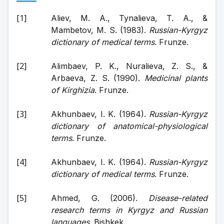
Aliev, M. A., Tynalieva, T. A., & 
Mambetov, M. S. (1983). 
Russian-Kyrgyz 
dictionary of medical terms
. Frunze.
Alimbaev, P. K., Nuralieva, Z. S., & 
Arbaeva, Z. S. (1990). 
Medicinal plants 
of Kirghizia
. Frunze.
Akhunbaev, I. K. (1964). 
Russian-Kyrgyz 
dictionary of anatomical-physiological 
terms
. Frunze.
Akhunbaev, I. K. (1964). 
Russian-Kyrgyz 
dictionary of medical terms
. Frunze.
Ahmed, G. (2006). 
Disease-related 
research terms in Kyrgyz and Russian 
languages
. Bishkek.