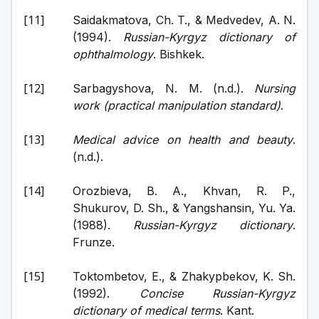
Saidakmatova, Ch. T., & Medvedev, A. N. 
(1994). 
Russian-Kyrgyz dictionary of 
ophthalmology
. Bishkek.
Sarbagyshova, N. M. (n.d.). 
Nursing 
work (practical manipulation standard)
.
Medical advice on health and beauty
. 
(n.d.).
Orozbieva, B. A., Khvan, R. P., 
Shukurov, D. Sh., & Yangshansin, Yu. Ya. 
(1988). 
Russian-Kyrgyz dictionary
. 
Frunze.
Toktombetov, E., & Zhakypbekov, K. Sh. 
(1992). 
Concise Russian-Kyrgyz 
dictionary of medical terms
. Kant.