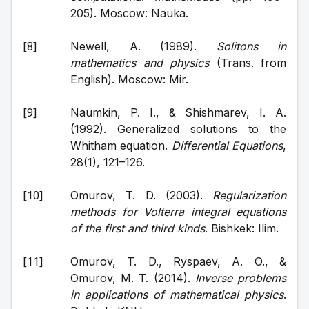
205). Moscow: Nauka.
Newell, A. (1989). 
Solitons in 
mathematics and physics
 (Trans. from 
English). Moscow: Mir.
Naumkin, P. I., & Shishmarev, I. A. 
(1992). Generalized solutions to the 
Whitham equation. 
Differential Equations
, 
28(1), 121–126.
Omurov, T. D. (2003). 
Regularization 
methods for Volterra integral equations 
of the first and third kinds
. Bishkek: Ilim.
Omurov, T. D., Ryspaev, A. O., & 
Omurov, M. T. (2014). 
Inverse problems 
in applications of mathematical physics
. 