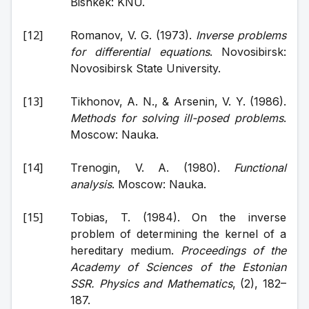
Bishkek: KNU.
Romanov, V. G. (1973). 
Inverse problems 
for differential equations
. Novosibirsk: 
Novosibirsk State University.
Tikhonov, A. N., & Arsenin, V. Y. (1986). 
Methods for solving ill-posed problems
. 
Moscow: Nauka.
Trenogin, V. A. (1980). 
Functional 
analysis
. Moscow: Nauka.
Tobias, T. (1984). On the inverse 
problem of determining the kernel of a 
hereditary medium. 
Proceedings of the 
Academy of Sciences of the Estonian 
SSR. Physics and Mathematics
, (2), 182–
187.