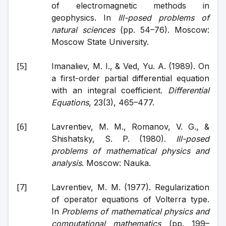
of electromagnetic methods in 
geophysics. In 
Ill-posed problems of 
natural sciences
 (pp. 54–76). Moscow: 
Moscow State University.
Imanaliev, M. I., & Ved, Yu. A. (1989). On 
a first-order partial differential equation 
with an integral coefficient. 
Differential 
Equations
, 23(3), 465–477.
Lavrentiev, M. M., Romanov, V. G., & 
Shishatsky, S. P. (1980). 
Ill-posed 
problems of mathematical physics and 
analysis
. Moscow: Nauka.
Lavrentiev, M. M. (1977). Regularization 
of operator equations of Volterra type. 
In 
Problems of mathematical physics and 
computational mathematics
 (pp. 199–