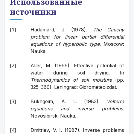
Использованные
источники
Hadamard, J. (1978). 
The Cauchy 
problem for linear partial differential 
equations of hyperbolic type
. Moscow: 
Nauka.
Aller, M. (1966). Effective potential of 
water during soil drying. In 
Thermodynamics of soil moisture
 (pp. 
325–360). Leningrad: Gidrometeoizdat.
Bukhgeim, A. L. (1983). 
Volterra 
equations and inverse problems
. 
Novosibirsk: Nauka.
Dmitriev, V. I. (1987). Inverse problems 