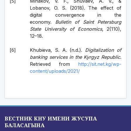
Minakov, V. F., Shuvaev, A. V., & 
Lobanov, O. S. (2018). The effect of 
digital convergence in the 
economy. 
Bulletin of Saint Petersburg 
State University of Economics
, 2(110), 
12–18.
Khubieva, S. A. (n.d.). 
Digitalization of 
banking services in the Kyrgyz Republic
. 
Retrieved from 
http://sit.net.kg/wp-
content/uploads/2021/
ВЕСТНИК КНУ ИМЕНИ ЖУСУПА
БАЛАСАГЫНА