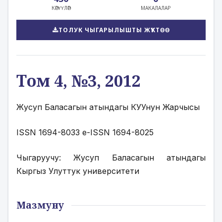
КӨРҮҮЛӨР
МАКАЛАЛАР
ТОЛУК ЧЫГАРЫЛЫШТЫ ЖҮКТӨӨ
Том 4, №3, 2012
Жусуп Баласагын атындагы КУУнун Жарчысы
ISSN 1694-8033 e-ISSN 1694-8025
Чыгаруучу: Жусуп Баласагын атындагы 
Кыргыз Улуттук университети
Мазмуну