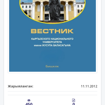
Жарыяланган:
11.11.2012
450
0