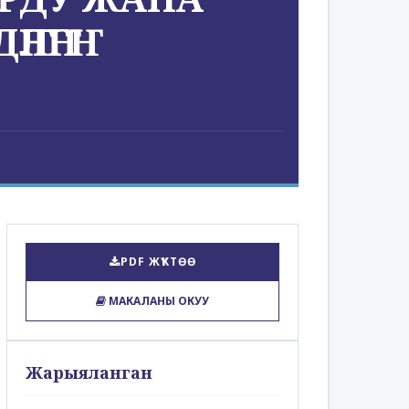
ЛҤГҤ
PDF ЖҮКТӨӨ
МАКАЛАНЫ ОКУУ
Жарыяланган