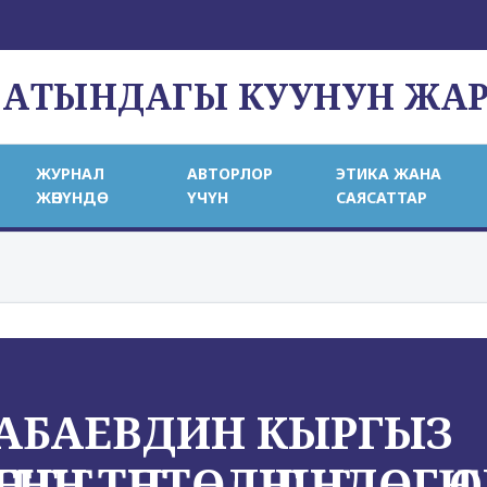
 АТЫНДАГЫ КУУНУН ЖА
ЖУРНАЛ
АВТОРЛОР
ЭТИКА ЖАНА
ЖӨНҮНДӨ
ҮЧҮН
САЯСАТТАР
АБАЕВДИН КЫРГЫЗ
ГҤНҤН ТҤПТӨЛҤШҤНДӨГҤ