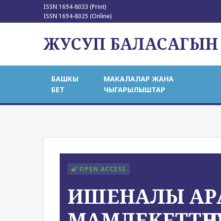
ISSN 1694-8033 (Print)
ISSN 1694-8025 (Online)
ЖУСУП БАЛАСАГЫН
БАШКЫ
МАКАЛАЛАР ЖАНА
БЕТ
ЧЫГАРЫЛЫШТАР
OPEN ACCESS
ИШЕНАЛЫ АР
МАМЛЕКЕТТҤҤЛҤ