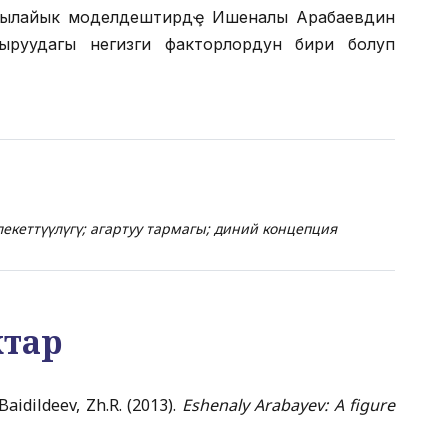
кҿ ылайык моделдештирүүдҿ Ишеналы Арабаевдин
андыруудагы негизги факторлордун бири болуп
кеттүүлүгү; агартуу тармагы; диний концепция
ктар
Baidildeev, Zh.R. (2013).
Eshenaly Arabayev: A figure