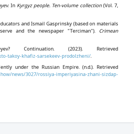
ayev
. In
Kyrgyz people. Ten-volume collection
(Vol. 7,
educators and Ismail Gasprinsky (based on materials
serve and the newspaper "Terciman").
Crimean
? Continuation. (2023). Retrieved
kto-takoy-khafiz-sarsekeev-prodolzheni/
.
ently under the Russian Empire. (n.d.). Retrieved
/show/news/3027/rossiya-imperiyasina-zhani-sizdap-