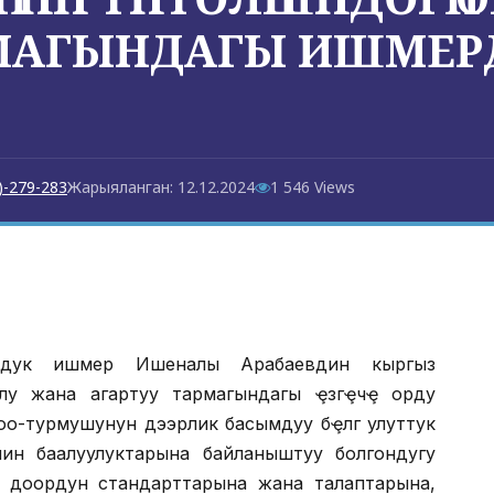
АГЫНДАГЫ ИШМЕРДҤҤ
)-279-283
Жарыяланган: 12.12.2024
1 546 Views
мдук ишмер Ишеналы Арабаевдин кыргыз
 ролу жана агартуу тармагындагы ҿзгҿчҿ орду
о-турмушунун дээрлик басымдуу бҿлүгү улуттук
нин баалуулуктарына байланыштуу болгондугу
аңы доордун стандарттарына жана талаптарына,