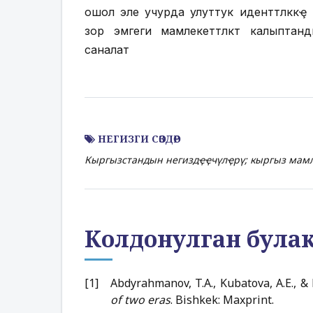
ошол эле учурда улуттук иденттүүлүк
зор эмгеги мамлекеттүүлүктү калыпт
саналат
НЕГИЗГИ СӨЗДӨР
Кыргызстандын негиздҿҿчүлҿрү; кыргыз мамле
Колдонулган була
Abdyrahmanov, T.A., Kubatova, A.E., & 
of two eras
. Bishkek: Maxprint.