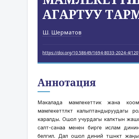
АГАРТУУ ТАРМ
Ш. Шерматов
https://doi.org/10.58649/1694-8033-2024-4(120
Аннотация
Макалада мамлекеттик жана коо
мамлекеттүүлүктү калыптандыруудагы
каралды. Ошол учурдагы калктын жашо
салт-санаа менен бирге ислам дини
белгилүү. Дал ошол диний түшүнүктү ж