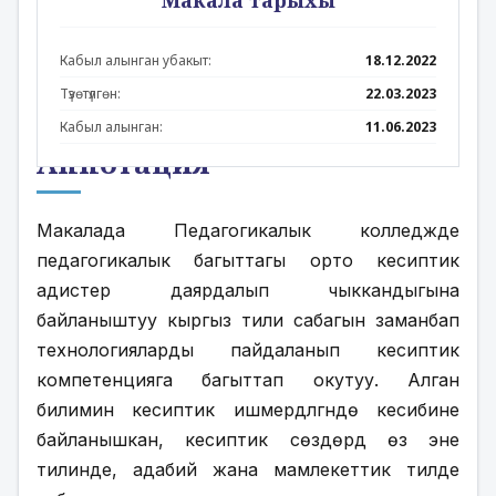
Макала тарыхы
Кабыл алынган убакыт:
18.12.2022
Түзөтүлгөн:
22.03.2023
Кабыл алынган:
11.06.2023
Аннотация
Макалада Педагогикалык колледжде 
педагогикалык багыттагы орто кесиптик 
адистер даярдалып чыккандыгына 
байланыштуу кыргыз тили сабагын заманбап 
технологияларды пайдаланып кесиптик 
компетенцияга багыттап окутуу. Алган 
билимин кесиптик ишмердүүлүгүндө кесибине 
байланышкан, кесиптик сөздөрдү өз эне 
тилинде, адабий жана мамлекеттик тилде 