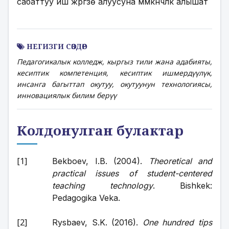
сабаттуу иш жүргүзө алуусуна мүмкүнчүлүк алышат
НЕГИЗГИ СӨЗДӨР
Педагогикалык колледж, кыргыз тили жана адабияты,
кесиптик компетенция, кесиптик ишмердүүлүк,
инсанга багыттап окутуу, окутуунун технологиясы,
инновациялык билим берүү
Колдонулган булактар
Bekboev, I.B. (2004). 
Theoretical and 
practical issues of student-centered 
teaching technology
. Bishkek: 
Pedagogika Veka.
Rysbaev, S.K. (2016). 
One hundred tips 