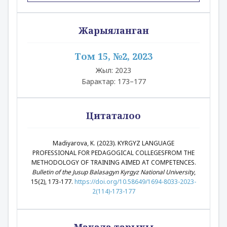
Жарыяланган
Том 15, №2, 2023
Жыл: 2023
Барактар: 173–177
Цитаталоо
Madiyarova, K. (2023). KYRGYZ LANGUAGE
PROFESSIONAL FOR PEDAGOGICAL COLLEGESFROM THE
METHODOLOGY OF TRAINING AIMED AT COMPETENCES.
Bulletin of the Jusup Balasagyn Kyrgyz National University
,
15(2), 173-177.
https://doi.org/10.58649/1694-8033-2023-
2(114)-173-177