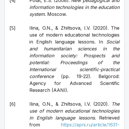
Polat, E.S. (2008). 
New pedagogical and 
information technologies in the education 
system
. Moscow.
Ilina, O.N., & Zhiltsova, I.V. (2020). The 
use of modern educational technologies 
in English language lessons. In 
Social 
and humanitarian sciences in the 
information society: Prospects and 
potential: Proceedings of the 
International scientific-practical 
conference 
(pp. 19-22). Belgorod: 
Agency for Advanced Scientific 
Research (AANI).
Ilina, O.N., & Zhiltsova, I.V. (2020). 
The 
use of modern educational technologies 
in English language lessons
. Retrieved 
from 
https://apni.ru/article/1631-