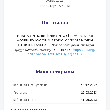
Жыл: 2023
Барактар: 157–161
Цитаталоо
Isenalieva, N., Kulmanbetova, N., & Chotieva, M. (2023).
MODERN EDUCATIONAL TECHNOLOGIES IN TEACHING
OF FOREIGN LANGUAGE.
Bulletin of the Jusup Balasagyn
Kyrgyz National University
, 15(2), 157-161.
https://doi.org/
10.58649/1694-8033-2023-2(114)-157-161
Макала тарыхы
Кабыл алынган убакыт:
18.12.2022
Түзөтүлгөн:
22.03.2023
Кабыл алынган:
11.06.2023
Аннотация