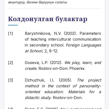
өнүктүрүү, билим берүүнүн сапаты
Колдонулган булактар
Baryshnikova, N.V. (2002). Parameters 
of teaching intercultural communication 
in secondary school. 
Foreign Languages 
at School
, 2, 8-12.
Guseva, L.P. (2012). 
We play, learn, and 
create
. Rostov-on-Don: Phoenix.
Dzhuzhuk, I.I. (2005). 
The project 
method in the context of personality-
oriented education: Materials for a 
didactic study
. Rostov-on-Don. 