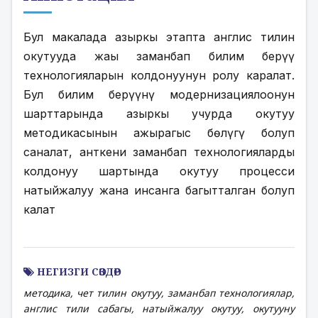
Бул макалада азыркы этапта англис тилин 
окутууда жаңы заманбап билим берүү 
технологияларын колдонуунун ролу каралат. 
Бул билим берүүнү модернизациялоонун 
шарттарында азыркы учурда окутуу 
методикасынын ажырагыс бөлүгү болуп 
саналат, анткени заманбап технологияларды 
колдонуу шартында окутуу процесси 
натыйжалуу жана инсанга багытталган болуп 
калат
НЕГИЗГИ СӨЗДӨР
методика, чет тилин окутуу, заманбап технологиялар,
англис тили сабагы, натыйжалуу окутуу, окутууну