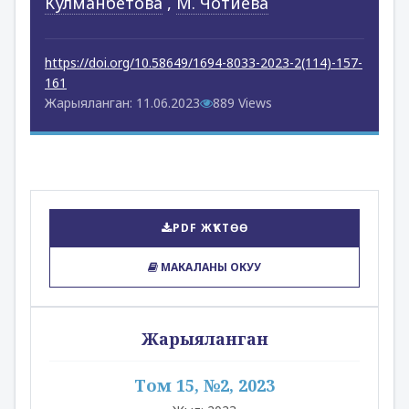
Кулманбетова
,
М. Чотиева
https://doi.org/10.58649/1694-8033-2023-2(114)-157-
161
Жарыяланган: 11.06.2023
889 Views
PDF ЖҮКТӨӨ
МАКАЛАНЫ ОКУУ
Жарыяланган
Том 15, №2, 2023