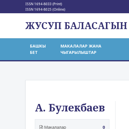
ISSN 1694-8033 (Print)
ISSN 1694-8025 (Online)
ЖУСУП БАЛАСАГЫН
БАШКЫ
МАКАЛАЛАР ЖАНА
БЕТ
ЧЫГАРЫЛЫШТАР
A. Булекбаев
Макалалар
0