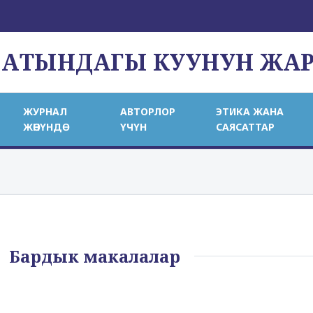
 АТЫНДАГЫ КУУНУН ЖА
ЖУРНАЛ
АВТОРЛОР
ЭТИКА ЖАНА
ЖӨНҮНДӨ
ҮЧҮН
САЯСАТТАР
Бардык макалалар