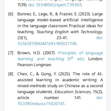
7(39).
doi: 10.54850/jrspelt.7.39.003
.
Bonner, E., Lege, R., & Frazier, E. (2023). Large
language model-based artificial intelligence
in the language classroom: Practical ideas for
teaching.
Teaching English with Technology
,
23(1), 23-41.
doi:
10.56297/BKAM1691/WIEO1749
.
Brown, H.D. (2007).
Principles of language
th
learning and teaching
(5
ed.)
. London:
Pearson Longman.
Chen, C., & Gong, Y. (2025). The role of AI-
assisted learning in academic writing: A
mixed-methods study on Chinese as a second
language students.
Education Sciences
, 15(2),
article number 141.
doi:
10.3390/educsci15020141
.