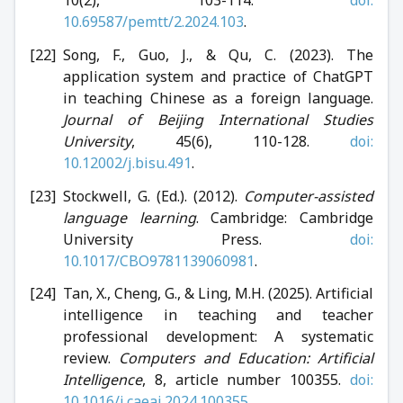
10.69587/pemtt/2.2024.103
.
Song, F., Guo, J., & Qu, C. (2023). The
application system and practice of ChatGPT
in teaching Chinese as a foreign language.
Journal of Beijing International Studies
University
, 45(6), 110-128.
doi:
10.12002/j.bisu.491
.
Stockwell, G. (Ed.). (2012).
Computer-assisted
language learning
. Cambridge: Cambridge
University Press.
doi:
10.1017/CBO9781139060981
.
Tan, X., Cheng, G., & Ling, M.H. (2025). Artificial
intelligence in teaching and teacher
professional development: A systematic
review.
Computers and Education: Artificial
Intelligence
, 8, article number 100355.
doi:
10.1016/j.caeai.2024.100355
.