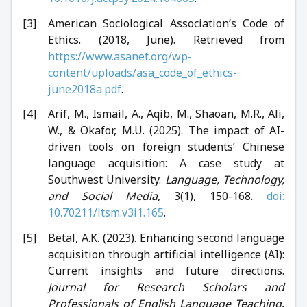
American Sociological Association’s Code of
Ethics. (2018, June). Retrieved from
https://www.asanet.org/wp-
content/uploads/asa_code_of_ethics-
june2018a.pdf
.
Arif, M., Ismail, A., Aqib, M., Shaoan, M.R., Ali,
W., & Okafor, M.U. (2025). The impact of AI-
driven tools on foreign students’ Chinese
language acquisition: A case study at
Southwest University.
Language, Technology,
and Social Media
, 3(1), 150-168.
doi:
10.70211/ltsm.v3i1.165
.
Betal, A.K. (2023). Enhancing second language
acquisition through artificial intelligence (AI):
Current insights and future directions.
Journal for Research Scholars and
Professionals of English Language Teaching
,