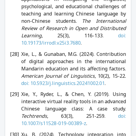
psychological, and educational challenges of
teaching and learning Chinese language by
non-Chinese students.
The International
Review of Research in Open and Distributed
Learning
, 25(3), 116-133.
doi:
10.19173/irrodl.v25i3.7680
.
Xie, L., & Gunaban, M.G. (2024). Contribution
of digital approaches in the international
Mandarin education and its affecting factors.
American Journal of Linguistics
, 10(2), 15-22.
doi: 10.5923/j.linguistics.20241002.01
.
Xie, Y., Ryder, L., & Chen, Y. (2019). Using
interactive virtual reality tools in an advanced
Chinese language class: A case study.
Techtrends
, 63(3), 251-259.
doi:
10.1007/s11528-019-00389-z
.
Xu, B. (2024). Technology integration into