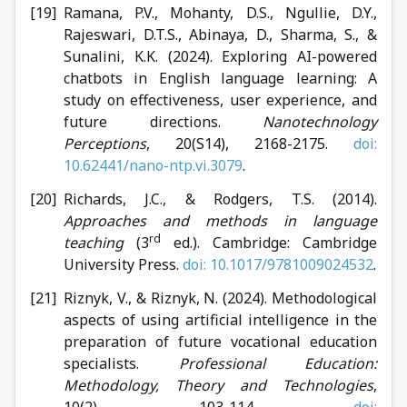
Ramana, P.V., Mohanty, D.S., Ngullie, D.Y.,
Rajeswari, D.T.S., Abinaya, D., Sharma, S., &
Sunalini, K.K. (2024). Exploring AI-powered
chatbots in English language learning: A
study on effectiveness, user experience, and
future directions.
Nanotechnology
Perceptions
, 20(S14), 2168-2175.
doi:
10.62441/nano-ntp.vi.3079
.
Richards, J.C., & Rodgers, T.S. (2014).
Approaches and methods in language
rd
teaching
(3
ed.). Cambridge: Cambridge
University Press.
doi: 10.1017/9781009024532
.
Riznyk, V., & Riznyk, N. (2024). Methodological
aspects of using artificial intelligence in the
preparation of future vocational education
specialists.
Professional Education:
Methodology, Theory and Technologies
,
10(2), 103-114.
doi: