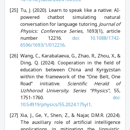
Tu, J. (2020). Learn to speak like a native: AI-
powered chatbot simulating natural
conversation for language tutoring.
Journal of
Physics: Conference Series
, 1693(1), article
number 12216.
doi: 10.1088/1742-
6596/1693/1/012216
.
Wang, C., Karabalaeva, G., Zhao, R., Zhou, X., &
Ding, Q. (2024). Cooperation in the field of
education between China and Kyrgyzstan
within the framework of the “One Belt, One
Road” initiative.
Scientific Herald of
Uzhhorod University. Series “Physics”
, 55,
1751-1760.
doi:
10.54919/physics/55.2024.175yl1
.
Xia, J., Ge, Y., Shen, Z., & Najar, D.M.R. (2024).
The auxiliary role of artificial intelligence
applications in mitigating the linguistic,