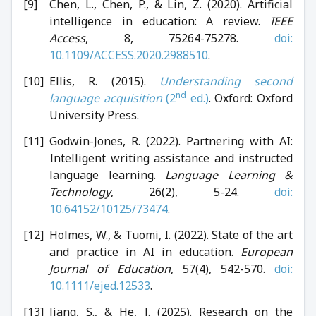
Chen, L., Chen, P., & Lin, Z. (2020). Artificial
intelligence in education: A review.
IEEE
Access
, 8, 75264-75278.
doi:
10.1109/ACCESS.2020.2988510
.
Ellis, R. (2015).
Understanding second
nd
language acquisition
(2
ed.)
. Oxford: Oxford
University Press.
Godwin-Jones, R. (2022). Partnering with AI:
Intelligent writing assistance and instructed
language learning.
Language Learning &
Technology
, 26(2), 5-24.
doi:
10.64152/10125/73474
.
Holmes, W., & Tuomi, I. (2022). State of the art
and practice in AI in education.
European
Journal of Education
, 57(4), 542-570.
doi:
10.1111/ejed.12533
.
Jiang, S., & He, J. (2025). Research on the