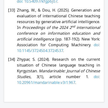
doi: 10.54097/kfgp6j07
.
Zhang, W., & Dou, H. (2025). Generation and
evaluation of international Chinese teaching
resources by generative artificial intelligence.
nd
In
Proceedings of the 2024 2
international
conference on information education and
artificial intelligence
(pp. 187-192). New York:
Association for Computing Machinery.
doi:
10.1145/3724504.3724537
.
Zhypar, S. (2024). Research on the current
situation of Chinese language teaching in
Kyrgyzstan.
Mandarinable:
Journal of Chinese
Studies
, 3(1), article number 1.
doi:
10.20961/mandarinable.v3i1.967
.