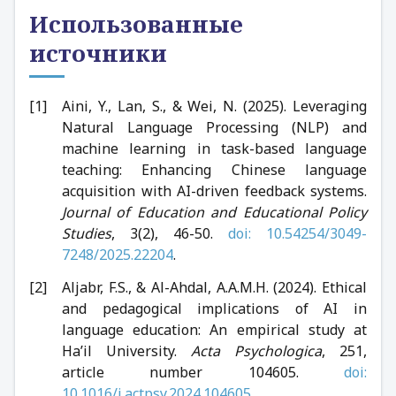
Использованные
источники
Aini, Y., Lan, S., & Wei, N. (2025). Leveraging
Natural Language Processing (NLP) and
machine learning in task-based language
teaching: Enhancing Chinese language
acquisition with AI-driven feedback systems.
Journal of Education and Educational Policy
Studies
, 3(2), 46-50.
doi: 10.54254/3049-
7248/2025.22204
.
Aljabr, F.S., & Al-Ahdal, A.A.M.H. (2024). Ethical
and pedagogical implications of AI in
language education: An empirical study at
Ha’il University.
Acta Psychologica
, 251,
article number 104605.
doi:
10.1016/j.actpsy.2024.104605
.