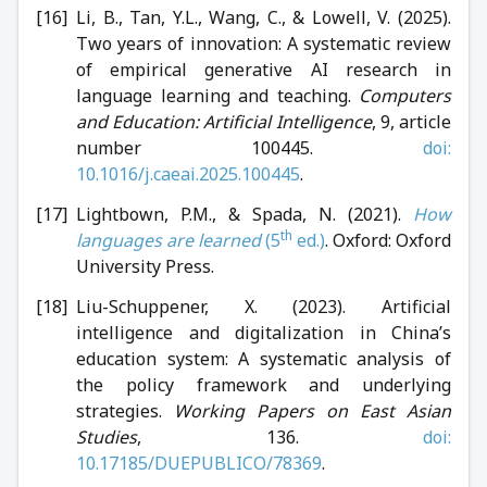
Li, B., Tan, Y.L., Wang, C., & Lowell, V. (2025).
Two years of innovation: A systematic review
of empirical generative AI research in
language learning and teaching.
Computers
and Education: Artificial Intelligence
, 9, article
number 100445.
doi:
10.1016/j.caeai.2025.100445
.
Lightbown, P.M., & Spada, N. (2021).
How
th
languages are learned
(5
ed.)
. Oxford: Oxford
University Press.
Liu-Schuppener, X. (2023). Artificial
intelligence and digitalization in China’s
education system: A systematic analysis of
the policy framework and underlying
strategies.
Working Papers on East Asian
Studies
, 136.
doi:
10.17185/DUEPUBLICO/78369
.