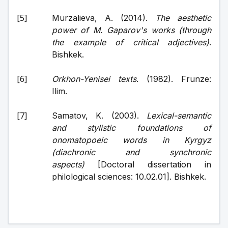
Murzalieva, A. (2014). 
The aesthetic 
power of M. Gaparov's works (through 
the example of critical adjectives)
. 
Bishkek.
Orkhon-Yenisei texts
. (1982). Frunze: 
Ilim.
Samatov, K. (2003). 
Lexical-semantic 
and stylistic foundations of 
onomatopoeic words in Kyrgyz 
(diachronic and synchronic 
aspects)
 [Doctoral dissertation in 
philological sciences: 10.02.01]. Bishkek.