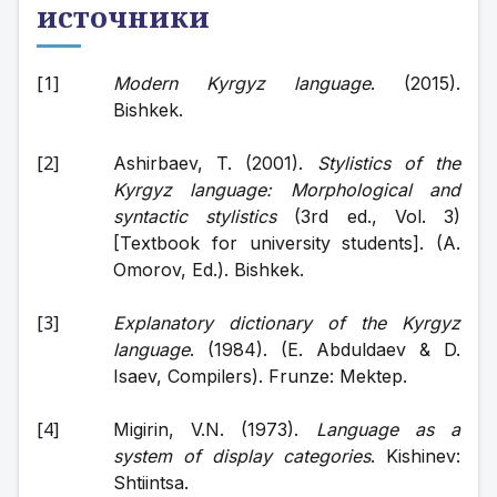
источники
Modern Kyrgyz language
. (2015). 
Bishkek.
Ashirbaev, T. (2001). 
Stylistics of the 
Kyrgyz language: Morphological and 
syntactic stylistics
 (3rd ed., Vol. 3) 
[Textbook for university students]. (A. 
Omorov, Ed.). Bishkek.
Explanatory dictionary of the Kyrgyz 
language
. (1984). (E. Abduldaev & D. 
Isaev, Compilers). Frunze: Mektep.
Migirin, V.N. (1973). 
Language as a 
system of display categories
. Kishinev: 
Shtiintsa.