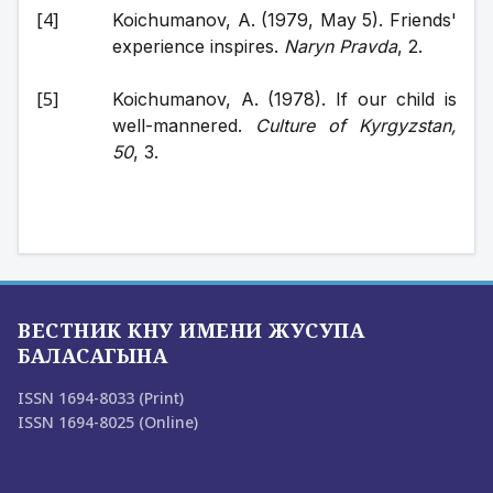
Koichumanov, A. (1979, May 5). Friends' 
experience inspires. 
Naryn Pravda
, 2.
Koichumanov, A. (1978). If our child is 
well-mannered. 
Culture of Kyrgyzstan, 
50
, 3.
ВЕСТНИК КНУ ИМЕНИ ЖУСУПА
БАЛАСАГЫНА
ISSN 1694-8033 (Print)
ISSN 1694-8025 (Online)