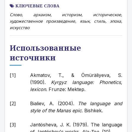
КЛЮЧЕВЫЕ СЛОВА
Слово, архаизм, историзм, историческое,
художественное произведение, язык, стиль, эпоха,
искусство
Использованные
источники
Akmatov, T., & Ömüräliyeva, S. 
(1990). 
Kyrgyz language: Phonetics, 
lexicon
. Frunze: Mektep.
Bialiev, A. (2004). 
The language and 
style of the Manas epic
. Bishkek.
Jantösheva, J. K. (1979). The language 
of Jantöshev's works. 
Ala-Too
, (10).