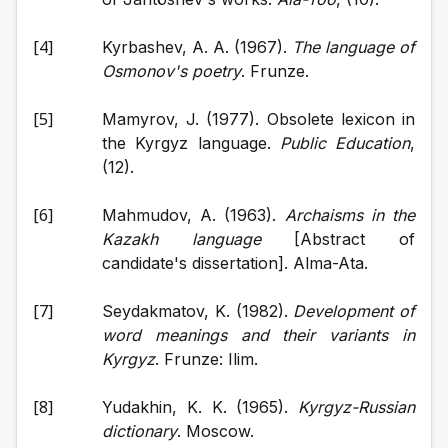
Kyrbashev, A. A. (1967). 
The language of 
Osmоnov's poetry
. Frunze.
Mamyrov, J. (1977). Obsolete lexicon in 
the Kyrgyz language. 
Public Education
, 
(12).
Mahmudov, A. (1963). 
Archaisms in the 
Kazakh language
 [Abstract of 
candidate's dissertation]. Alma-Ata.
Seydakmatov, K. (1982). 
Development of 
word meanings and their variants in 
Kyrgyz
. Frunze: Ilim.
Yudakhin, K. K. (1965). 
Kyrgyz-Russian 
dictionary
. Moscow.