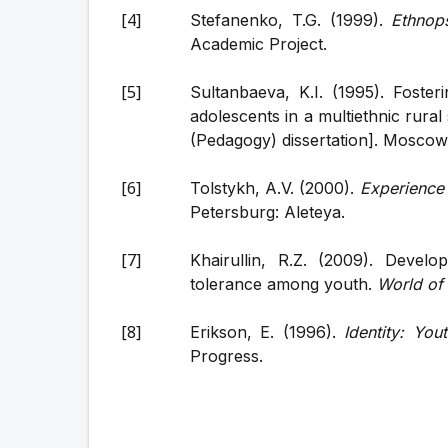
Stefanenko, T.G. (1999).
Ethnop
Academic Project.
Sultanbaeva, K.I. (1995). Foste
adolescents in a multiethnic rural
(Pedagogy) dissertation]. Moscow
Tolstykh, A.V. (2000).
Experience 
Petersburg: Aleteya.
Khairullin, R.Z. (2009). Devel
tolerance among youth.
World of
Erikson, E. (1996).
Identity: You
Progress.