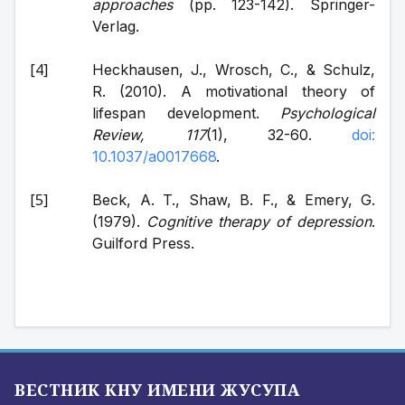
approaches
 (pp. 123-142). Springer-
Verlag.
Heckhausen, J., Wrosch, C., & Schulz, 
R. (2010). A motivational theory of 
lifespan development. 
Psychological 
Review, 117
(1), 32-60. 
doi: 
10.1037/a0017668
.
Beck, A. T., Shaw, B. F., & Emery, G. 
(1979). 
Cognitive therapy of depression
. 
Guilford Press.
ВЕСТНИК КНУ ИМЕНИ ЖУСУПА