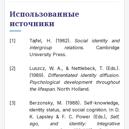
Использованные
источники
Tajfel, H. (1982). 
Social identity and 
intergroup relations
. Cambridge 
University Press.
Luszcz, W. A., & Nettlebeck, T. (Eds.). 
(1989). 
Differentiated identity diffusion. 
Psychological development throughout 
the lifespan
. North Holland.
Berzonsky, M. (1988). Self-knowledge, 
identity status, and social cognition. In D. 
K. Lapsley & F. C. Power (Eds.), 
Self, 
ego, and identity: Integrative 